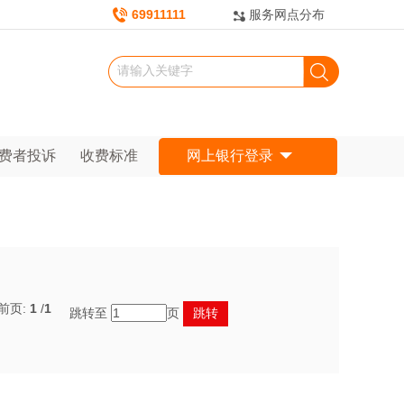
69911111
服务网点分布
费者投诉
收费标准
网上银行登录
前页:
1
/
1
跳转至
页